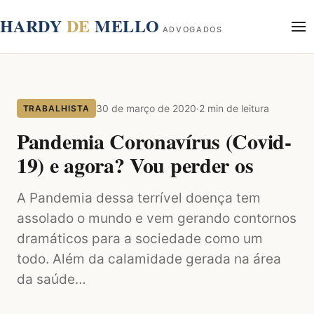
conteúdo
HARDY
DE
MELLO
ADVOGADOS
Início
Sobre
30 de março de 2020
·
2 min de leitura
TRABALHISTA
Áreas de Atuação
Blog
Pandemia Coronavírus (Covid-
Contato
19) e agora? Vou perder os
A Pandemia dessa terrível doença tem
assolado o mundo e vem gerando contornos
dramáticos para a sociedade como um
todo. Além da calamidade gerada na área
da saúde…