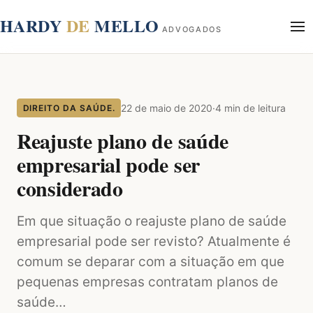
conteúdo
HARDY
DE
MELLO
ADVOGADOS
Início
Sobre
22 de maio de 2020
·
4 min de leitura
DIREITO DA SAÚDE.
Áreas de Atuação
Blog
Reajuste plano de saúde
Contato
empresarial pode ser
considerado
Em que situação o reajuste plano de saúde
empresarial pode ser revisto? Atualmente é
comum se deparar com a situação em que
pequenas empresas contratam planos de
saúde…