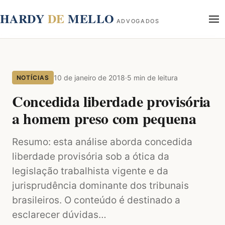
conteúdo
HARDY
DE
MELLO
ADVOGADOS
Início
Sobre
10 de janeiro de 2018
·
5 min de leitura
NOTÍCIAS
Áreas de Atuação
Blog
Concedida liberdade provisória
Contato
a homem preso com pequena
Resumo: esta análise aborda concedida
liberdade provisória sob a ótica da
legislação trabalhista vigente e da
jurisprudência dominante dos tribunais
brasileiros. O conteúdo é destinado a
esclarecer dúvidas…