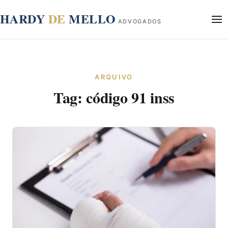
conteúdo
HARDY
DE
MELLO
ADVOGADOS
Início
Sobre
ARQUIVO
Áreas de Atuação
Tag:
código 91 inss
Blog
Contato