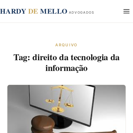
conteúdo
HARDY
DE
MELLO
ADVOGADOS
Início
Sobre
ARQUIVO
Áreas de Atuação
Tag:
direito da tecnologia da
Blog
Contato
informação