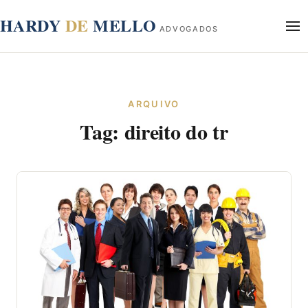
conteúdo
HARDY
DE
MELLO
ADVOGADOS
Início
Sobre
ARQUIVO
Áreas de Atuação
Tag:
direito do tr
Blog
Contato