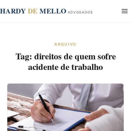
conteúdo
HARDY
DE
MELLO
ADVOGADOS
Início
Sobre
ARQUIVO
Áreas de Atuação
Tag:
direitos de quem sofre
Blog
Contato
acidente de trabalho