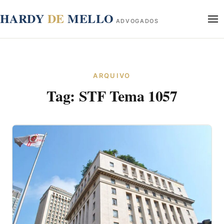
conteúdo
HARDY
DE
MELLO
ADVOGADOS
Início
Sobre
ARQUIVO
Áreas de Atuação
Tag:
STF Tema 1057
Blog
Contato