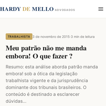
conteúdo
HARDY
DE
MELLO
ADVOGADOS
Início
Sobre
3 de novembro de 2015
·
3 min de leitura
TRABALHISTA
Áreas de Atuação
Blog
Meu patrão não me manda
Contato
embora! O que fazer ?
Resumo: esta análise aborda patrão manda
embora! sob a ótica da legislação
trabalhista vigente e da jurisprudência
dominante dos tribunais brasileiros. O
conteúdo é destinado a esclarecer
dúvidas…