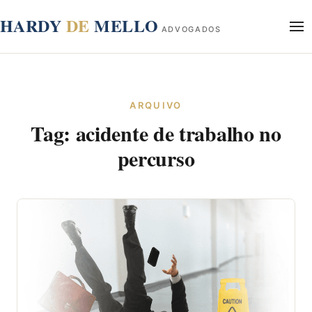
conteúdo
HARDY
DE
MELLO
ADVOGADOS
Início
Sobre
ARQUIVO
Áreas de Atuação
Tag:
acidente de trabalho no
Blog
Contato
percurso