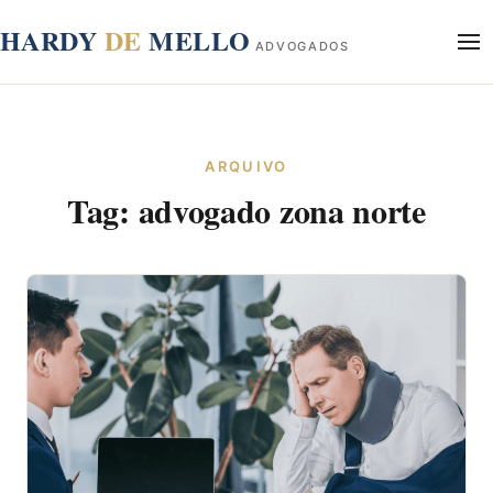
conteúdo
HARDY
DE
MELLO
ADVOGADOS
Início
Sobre
ARQUIVO
Áreas de Atuação
Tag:
advogado zona norte
Blog
Contato