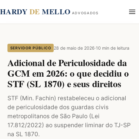
conteúdo
HARDY
DE
MELLO
ADVOGADOS
Início
Sobre
28 de maio de 2026
·
10 min de leitura
SERVIDOR PÚBLICO
Áreas de Atuação
Blog
Adicional de Periculosidade da
Contato
GCM em 2026: o que decidiu o
STF (SL 1870) e seus direitos
STF (Min. Fachin) restabeleceu o adicional
de periculosidade dos guardas civis
metropolitanos de São Paulo (Lei
17.812/2022) ao suspender liminar do TJ-SP
na SL 1870.