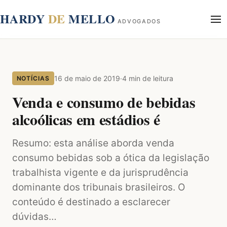
conteúdo
HARDY
DE
MELLO
ADVOGADOS
Início
Sobre
16 de maio de 2019
·
4 min de leitura
NOTÍCIAS
Áreas de Atuação
Blog
Venda e consumo de bebidas
Contato
alcoólicas em estádios é
Resumo: esta análise aborda venda
consumo bebidas sob a ótica da legislação
trabalhista vigente e da jurisprudência
dominante dos tribunais brasileiros. O
conteúdo é destinado a esclarecer
dúvidas…