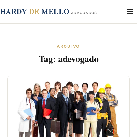
conteúdo
HARDY
DE
MELLO
ADVOGADOS
Início
Sobre
ARQUIVO
Áreas de Atuação
Tag:
adevogado
Blog
Contato