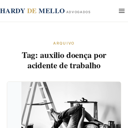
conteúdo
HARDY
DE
MELLO
ADVOGADOS
Início
Sobre
ARQUIVO
Áreas de Atuação
Tag:
auxilio doença por
Blog
Contato
acidente de trabalho