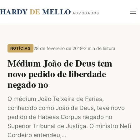
conteúdo
HARDY
DE
MELLO
ADVOGADOS
Início
Sobre
28 de fevereiro de 2019
·
2 min de leitura
NOTÍCIAS
Áreas de Atuação
Blog
Médium João de Deus tem
Contato
novo pedido de liberdade
negado no
O médium João Teixeira de Farias,
conhecido como João de Deus, teve novo
pedido de Habeas Corpus negado no
Superior Tribunal de Justiça. O ministro Nefi
Cordeiro entendeu,…