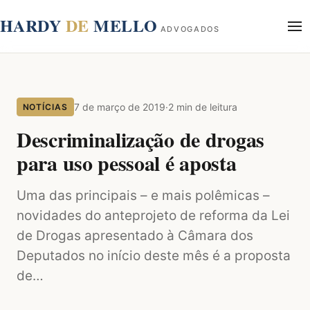
conteúdo
HARDY
DE
MELLO
ADVOGADOS
Início
Sobre
7 de março de 2019
·
2 min de leitura
NOTÍCIAS
Áreas de Atuação
Blog
Descriminalização de drogas
Contato
para uso pessoal é aposta
Uma das principais – e mais polêmicas –
novidades do anteprojeto de reforma da Lei
de Drogas apresentado à Câmara dos
Deputados no início deste mês é a proposta
de…