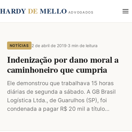
conteúdo
HARDY
DE
MELLO
ADVOGADOS
Início
Sobre
2 de abril de 2019
·
3 min de leitura
NOTÍCIAS
Áreas de Atuação
Blog
Indenização por dano moral a
Contato
caminhoneiro que cumpria
Ele demonstrou que trabalhava 15 horas
diárias de segunda a sábado. A GB Brasil
Logística Ltda., de Guarulhos (SP), foi
condenada a pagar R$ 20 mil a título…