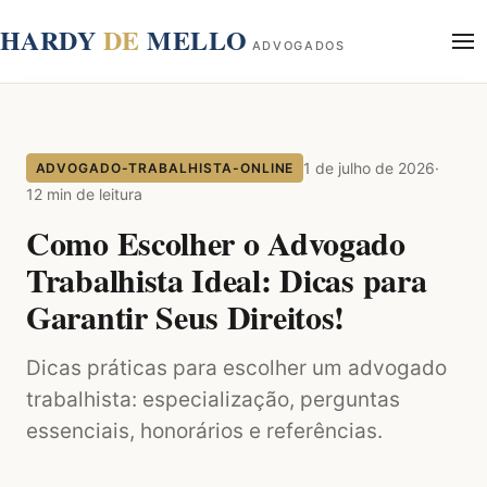
conteúdo
HARDY
DE
MELLO
ADVOGADOS
Início
Sobre
1 de julho de 2026
·
ADVOGADO-TRABALHISTA-ONLINE
Áreas de Atuação
12 min de leitura
Blog
Como Escolher o Advogado
Contato
Trabalhista Ideal: Dicas para
Garantir Seus Direitos!
Dicas práticas para escolher um advogado
trabalhista: especialização, perguntas
essenciais, honorários e referências.