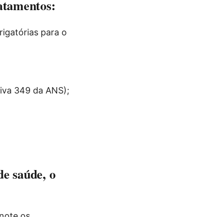
ratamentos:
igatórias para o
iva 349 da ANS);
de saúde, o
note os