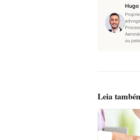
Hugo 
Proprie
advoga
Process
Aeroná
ou pelo
Leia també