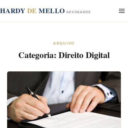
conteúdo
HARDY
DE
MELLO
ADVOGADOS
Início
Sobre
ARQUIVO
Áreas de Atuação
Categoria:
Direito Digital
Blog
Contato