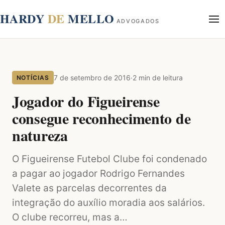
conteúdo
HARDY
DE
MELLO
ADVOGADOS
Início
Sobre
7 de setembro de 2016
·
2 min de leitura
NOTÍCIAS
Áreas de Atuação
Blog
Jogador do Figueirense
Contato
consegue reconhecimento de
natureza
O Figueirense Futebol Clube foi condenado
a pagar ao jogador Rodrigo Fernandes
Valete as parcelas decorrentes da
integração do auxílio moradia aos salários.
O clube recorreu, mas a…