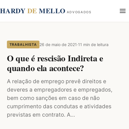
conteúdo
HARDY
DE
MELLO
ADVOGADOS
Início
Sobre
26 de maio de 2021
·
11 min de leitura
TRABALHISTA
Áreas de Atuação
Blog
O que é rescisão Indireta e
Contato
quando ela acontece?
A relação de emprego prevê direitos e
deveres a empregadores e empregados,
bem como sanções em caso de não
cumprimento das condutas e atividades
previstas em contrato. A…